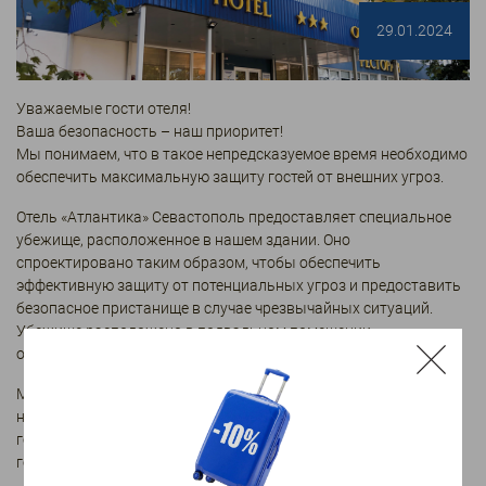
29.01.2024
Уважаемые гости отеля!
Ваша безопасность – наш приоритет!
Мы понимаем, что в такое непредсказуемое время необходимо
обеспечить максимальную защиту гостей от внешних угроз.
Отель «Атлантика» Севастополь предоставляет специальное
убежище, расположенное в нашем здании. Оно
спроектировано таким образом, чтобы обеспечить
эффективную защиту от потенциальных угроз и предоставить
безопасное пристанище в случае чрезвычайных ситуаций.
Убежище расположено в подвальном помещении,
оборудовано вентиляцией и запасом питьевой воды.
Мы считаем, что поддержание безопасности является
неотъемлемой частью ответственности перед нашими
гостями. Поэтому стремимся создать атмосферу, где каждый
гость может чувствовать себя защищенно.