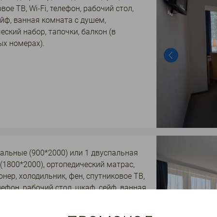
вое ТВ, Wi-Fi, телефон, рабочий стол,
йф, ванная комната с душем,
еский набор, тапочки, балкон (в
ых номерах).
альные (900*2000) или 1 двуспальная
(1800*2000), ортопедический матрас,
нер, холодильник, фен, спутниковое ТВ,
елефон, рабочий стол, шкаф, сейф, ванная
с ванной, гигиенический набор,
 балкон (в некоторых номерах).