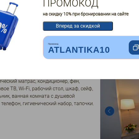
ПРОМОКОД
на скидку 10% при бронировании на сайте
Вперед за скидкой
Промокод
ATLANTIKA10
пальные (900*2000мм) или 1
ьная кровать (1800*2000мм),
ческий матрас, кондиционер, фен,
вое ТВ, Wi-Fi, рабочий стол, шкаф, сейф,
ьник, ванная комната с душевой
 телефон, гигиенический набор, тапочки.