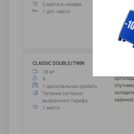
2 места в номере
1 доп. место
CLASSIC DOUBLE/TWIN
2 однос
двуспал
18 м²
ортопеди
9
спутнико
1 односпальная кровать
холодил
Питание согласно
кабиной,
выбранного тарифа
1 место