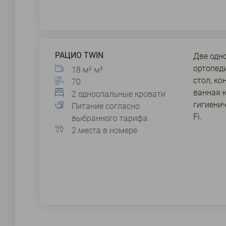
РАЦИО TWIN
Две одн
ортопед
18 м² м²
стол, ко
70
ванная 
2 односпальные кровати
гигиенич
Питание согласно
Fi.
выбранного тарифа
2 места в номере