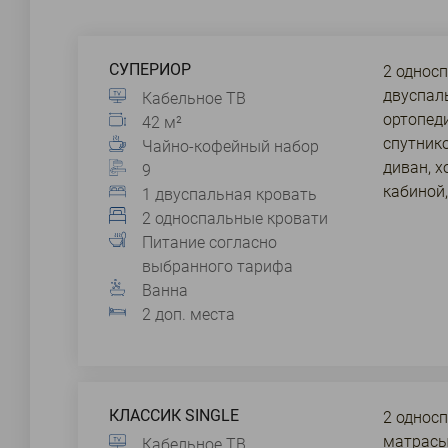
СУПЕРИОР
2 однос
двуспал
Кабельное ТВ
ортопеди
42 м²
спутнико
Чайно-кофейный набор
диван, х
9
кабиной,
1 двуспальная кровать
2 односпальные кровати
Питание согласно
выбранного тарифа
Ванна
2 доп. места
КЛАССИК SINGLE
2 однос
матрасы,
Кабельное ТВ