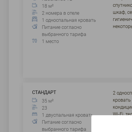
спутнико
18 м²
шкаф, се
2 номера в отеле
гигиенич
1 односпальная кровать
некотор
Питание согласно
выбранного тарифа
1 место
СТАНДАРТ
2 односп
кровать 
35 м²
кондицио
23
Wi-Fi, т
1 двуспальная кровать
комната 
Питание согласно
тапочки,
выбранного тарифа